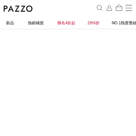
新品
熱銷補貨
聯名4折起
2件6折
NO.1熱賣蕾