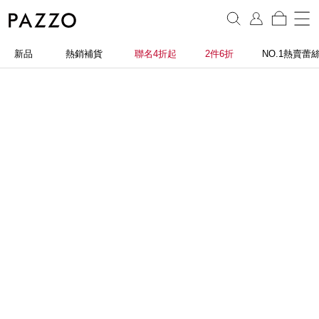
新品
熱銷補貨
聯名4折起
2件6折
NO.1熱賣蕾