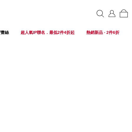
賣蕾絲
超人氣IP聯名．最低2件4折起
熱銷新品 ‧ 2件6折