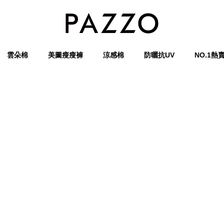
雲朵棉
美圖瘦瘦褲
涼感棉
防曬抗UV
NO.1熱