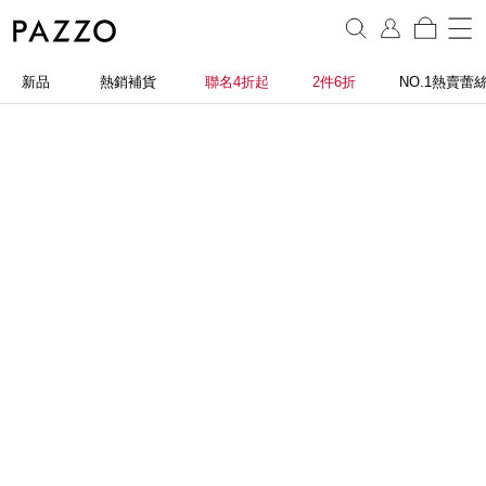
新品
熱銷補貨
聯名4折起
2件6折
NO.1熱賣蕾