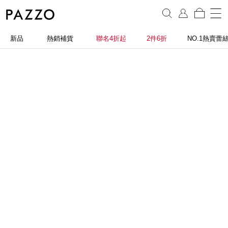
新品
熱銷補貨
聯名4折起
2件6折
NO.1熱賣蕾