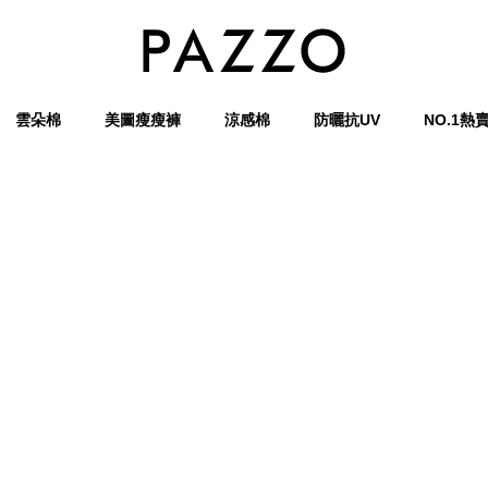
雲朵棉
美圖瘦瘦褲
涼感棉
防曬抗UV
NO.1熱