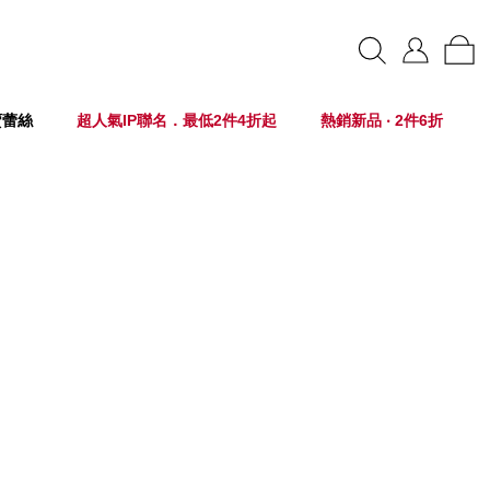
賣蕾絲
超人氣IP聯名．最低2件4折起
熱銷新品 ‧ 2件6折