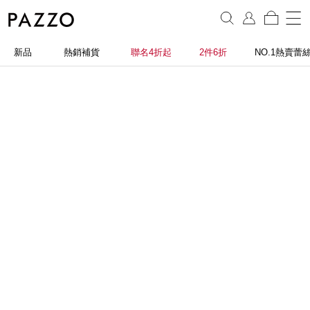
新品
熱銷補貨
聯名4折起
2件6折
NO.1熱賣蕾