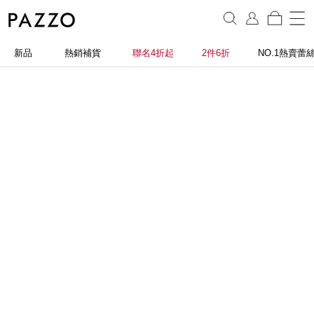
新品
熱銷補貨
聯名4折起
2件6折
NO.1熱賣蕾