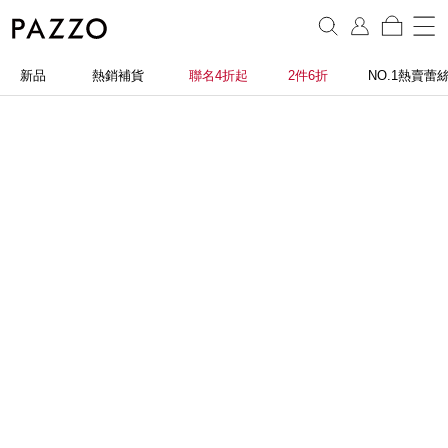
新品
熱銷補貨
聯名4折起
2件6折
NO.1熱賣蕾