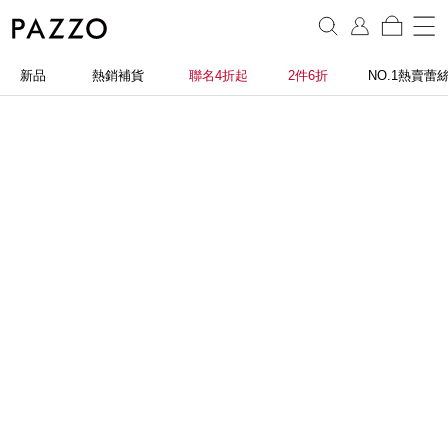
新品
熱銷補貨
聯名4折起
2件6折
NO.1熱賣蕾