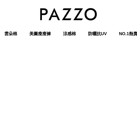
雲朵棉
美圖瘦瘦褲
涼感棉
防曬抗UV
NO.1熱