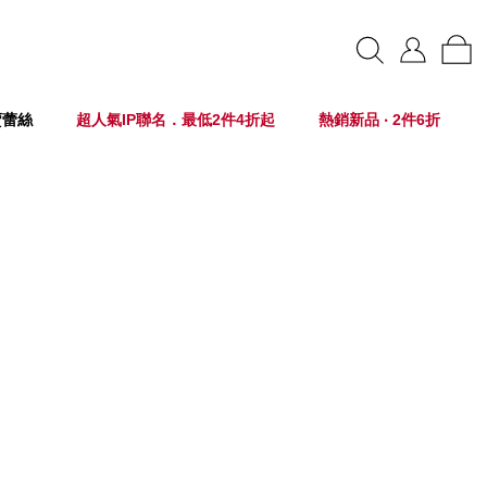
賣蕾絲
超人氣IP聯名．最低2件4折起
熱銷新品 ‧ 2件6折