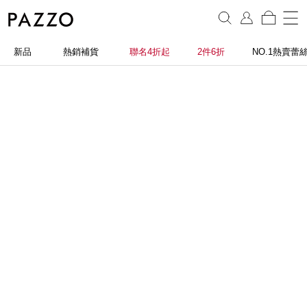
新品
熱銷補貨
聯名4折起
2件6折
NO.1熱賣蕾