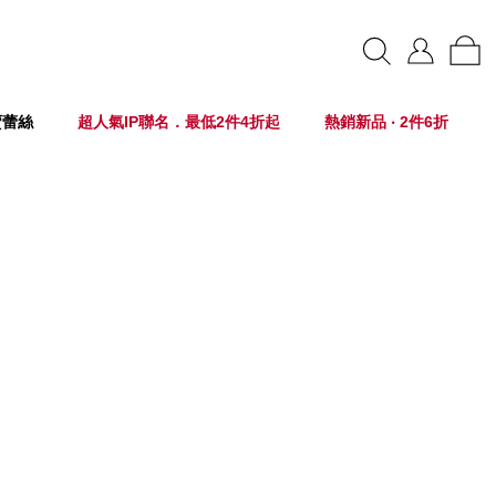
賣蕾絲
超人氣IP聯名．最低2件4折起
熱銷新品 ‧ 2件6折