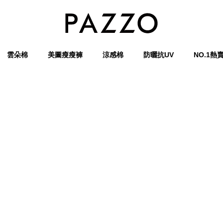
雲朵棉
美圖瘦瘦褲
涼感棉
防曬抗UV
NO.1熱