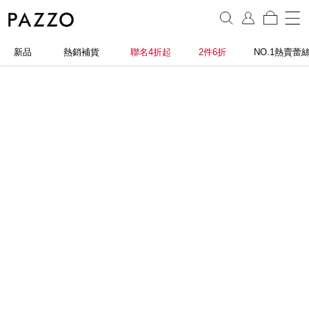
新品
熱銷補貨
聯名4折起
2件6折
NO.1熱賣蕾