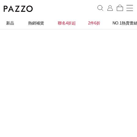
新品
熱銷補貨
聯名4折起
2件6折
NO.1熱賣蕾