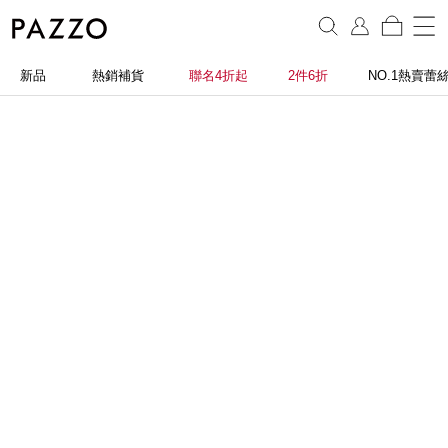
新品
熱銷補貨
聯名4折起
2件6折
NO.1熱賣蕾