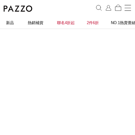
新品
熱銷補貨
聯名4折起
2件6折
NO.1熱賣蕾