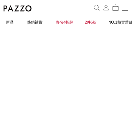
新品
熱銷補貨
聯名4折起
2件6折
NO.1熱賣蕾