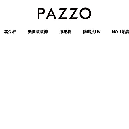
雲朵棉
美圖瘦瘦褲
涼感棉
防曬抗UV
NO.1熱