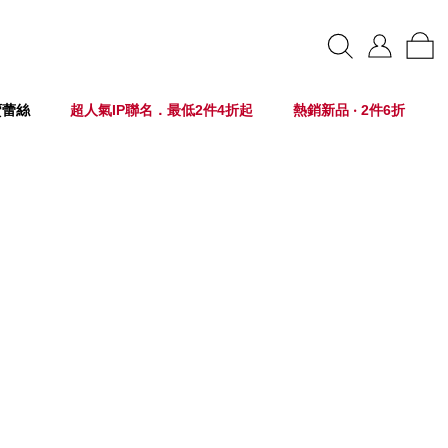
賣蕾絲
超人氣IP聯名．最低2件4折起
熱銷新品 ‧ 2件6折