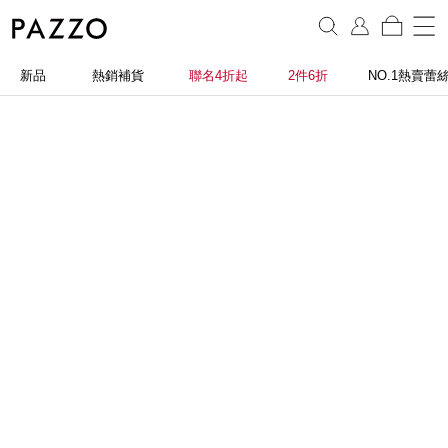
新品
熱銷補貨
聯名4折起
2件6折
NO.1熱賣蕾