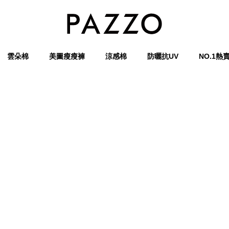
雲朵棉
美圖瘦瘦褲
涼感棉
防曬抗UV
NO.1熱