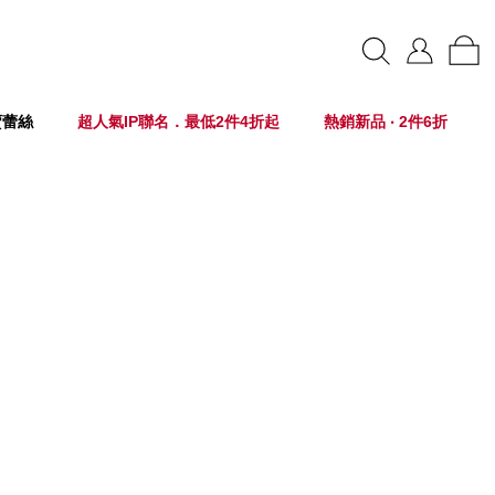
賣蕾絲
超人氣IP聯名．最低2件4折起
熱銷新品 ‧ 2件6折