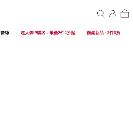
賣蕾絲
超人氣IP聯名．最低2件4折起
熱銷新品 ‧ 2件6折