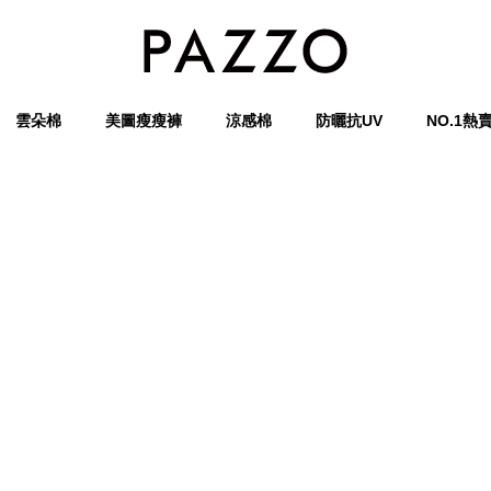
雲朵棉
美圖瘦瘦褲
涼感棉
防曬抗UV
NO.1熱