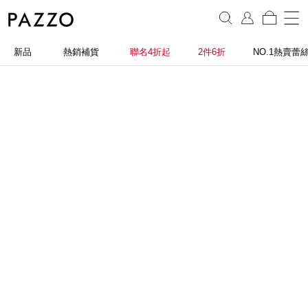
新品
熱銷補貨
聯名4折起
2件6折
NO.1熱賣蕾