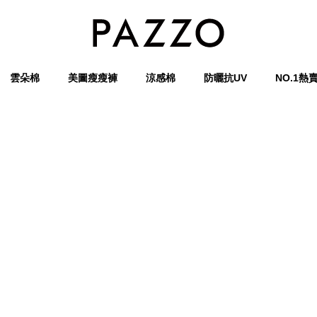
雲朵棉
美圖瘦瘦褲
涼感棉
防曬抗UV
NO.1熱