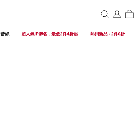
賣蕾絲
超人氣IP聯名．最低2件4折起
熱銷新品 ‧ 2件6折