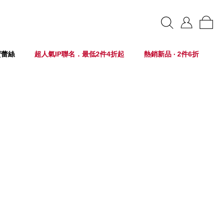
賣蕾絲
超人氣IP聯名．最低2件4折起
熱銷新品 ‧ 2件6折