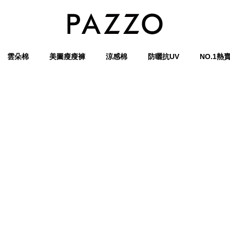
雲朵棉
美圖瘦瘦褲
涼感棉
防曬抗UV
NO.1熱