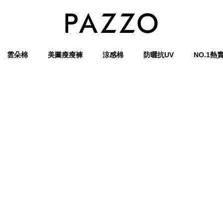
雲朵棉
美圖瘦瘦褲
涼感棉
防曬抗UV
NO.1熱