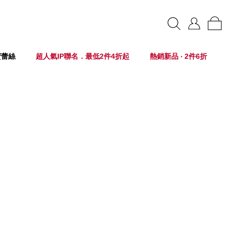
賣蕾絲
超人氣IP聯名．最低2件4折起
熱銷新品 ‧ 2件6折