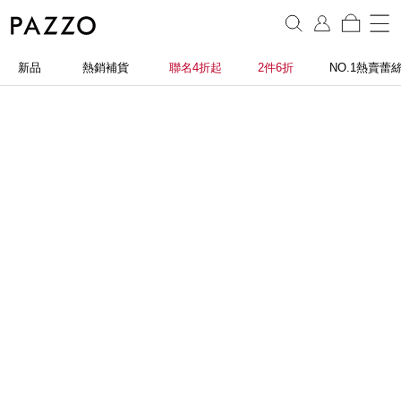
新品
熱銷補貨
聯名4折起
2件6折
NO.1熱賣蕾