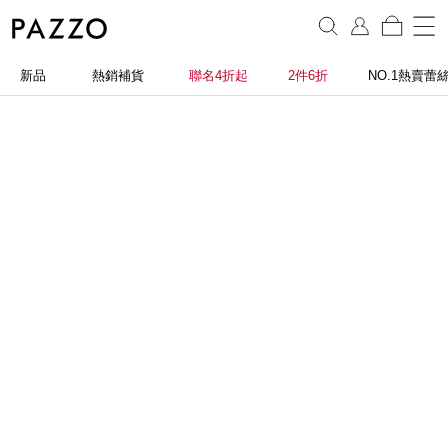
新品
熱銷補貨
聯名4折起
2件6折
NO.1熱賣蕾