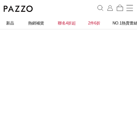
新品
熱銷補貨
聯名4折起
2件6折
NO.1熱賣蕾