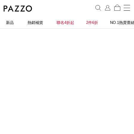
新品
熱銷補貨
聯名4折起
2件6折
NO.1熱賣蕾