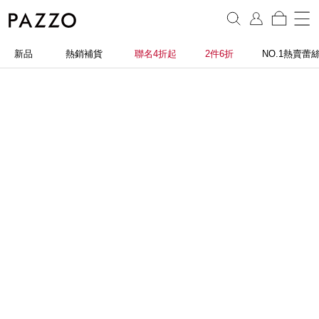
新品
熱銷補貨
聯名4折起
2件6折
NO.1熱賣蕾