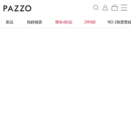
新品
熱銷補貨
聯名4折起
2件6折
NO.1熱賣蕾