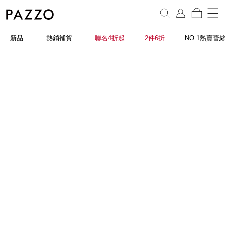
新品
熱銷補貨
聯名4折起
2件6折
NO.1熱賣蕾