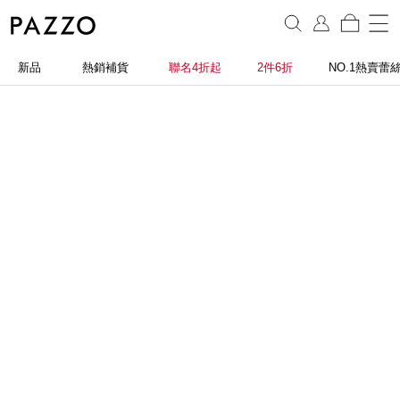
新品
熱銷補貨
聯名4折起
2件6折
NO.1熱賣蕾