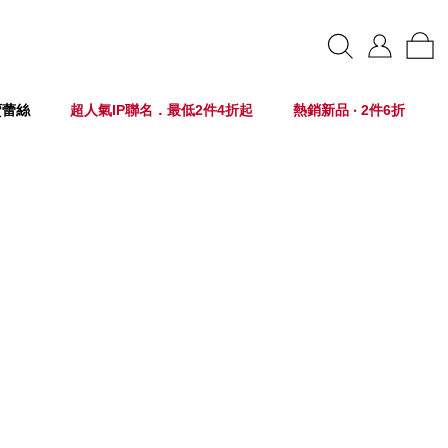
賣蕾絲
超人氣IP聯名．最低2件4折起
熱銷新品 ‧ 2件6折