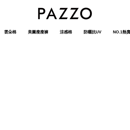
雲朵棉
美圖瘦瘦褲
涼感棉
防曬抗UV
NO.1熱