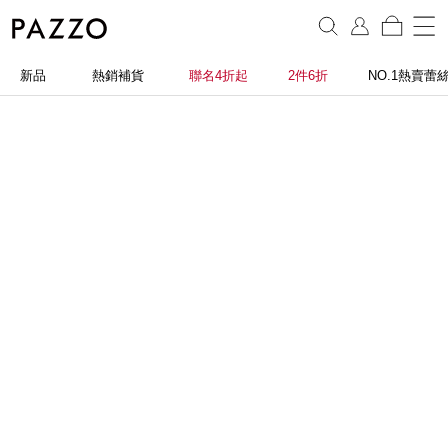
新品
熱銷補貨
聯名4折起
2件6折
NO.1熱賣蕾