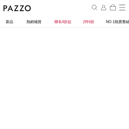
新品
熱銷補貨
聯名4折起
2件6折
NO.1熱賣蕾