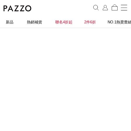
新品
熱銷補貨
聯名4折起
2件6折
NO.1熱賣蕾