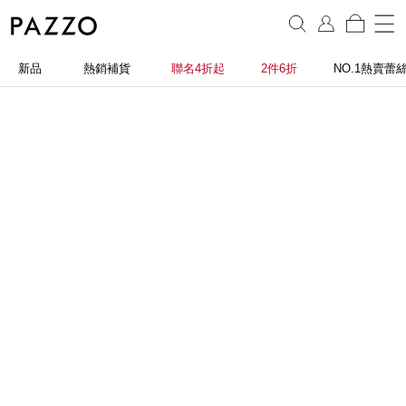
新品
熱銷補貨
聯名4折起
2件6折
NO.1熱賣蕾