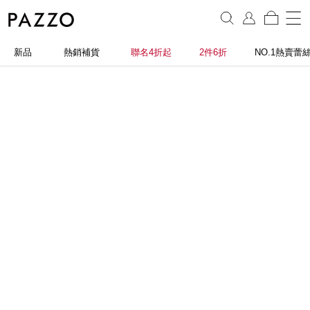
新品
熱銷補貨
聯名4折起
2件6折
NO.1熱賣蕾