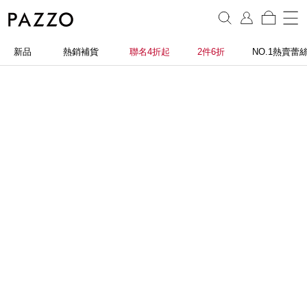
新品
熱銷補貨
聯名4折起
2件6折
NO.1熱賣蕾