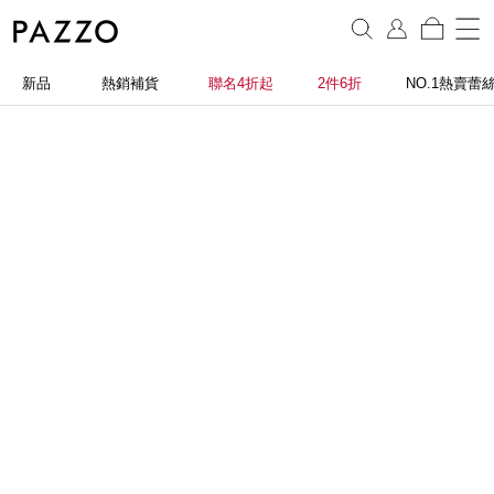
新品
熱銷補貨
聯名4折起
2件6折
NO.1熱賣蕾