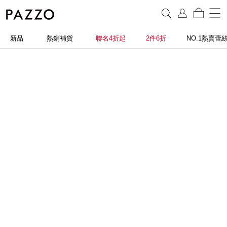
新品
熱銷補貨
聯名4折起
2件6折
NO.1熱賣蕾