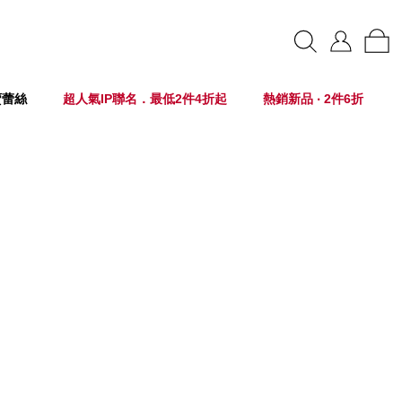
賣蕾絲
超人氣IP聯名．最低2件4折起
熱銷新品 ‧ 2件6折