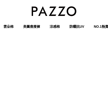
雲朵棉
美圖瘦瘦褲
涼感棉
防曬抗UV
NO.1熱