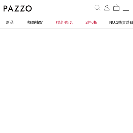
新品
熱銷補貨
聯名4折起
2件6折
NO.1熱賣蕾