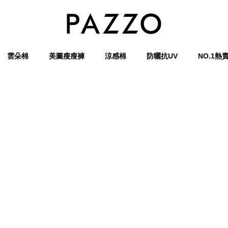
雲朵棉
美圖瘦瘦褲
涼感棉
防曬抗UV
NO.1熱