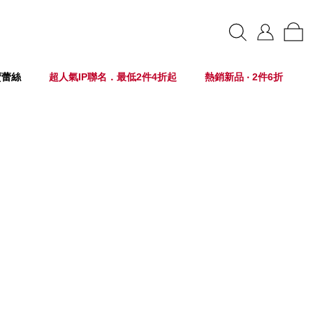
賣蕾絲
超人氣IP聯名．最低2件4折起
熱銷新品 ‧ 2件6折