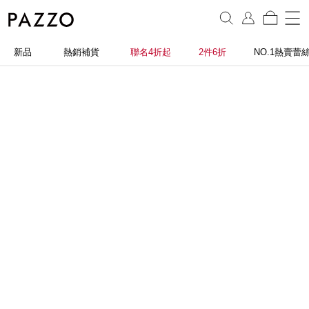
新品
熱銷補貨
聯名4折起
2件6折
NO.1熱賣蕾