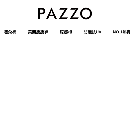
雲朵棉
美圖瘦瘦褲
涼感棉
防曬抗UV
NO.1熱