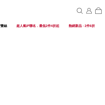
賣蕾絲
超人氣IP聯名．最低2件4折起
熱銷新品 ‧ 2件6折