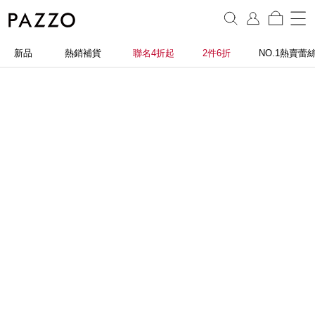
新品
熱銷補貨
聯名4折起
2件6折
NO.1熱賣蕾