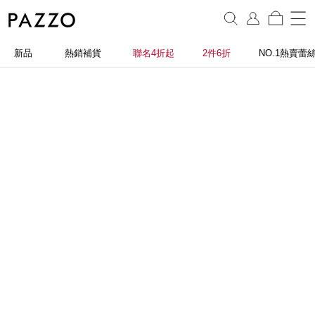
新品
熱銷補貨
聯名4折起
2件6折
NO.1熱賣蕾